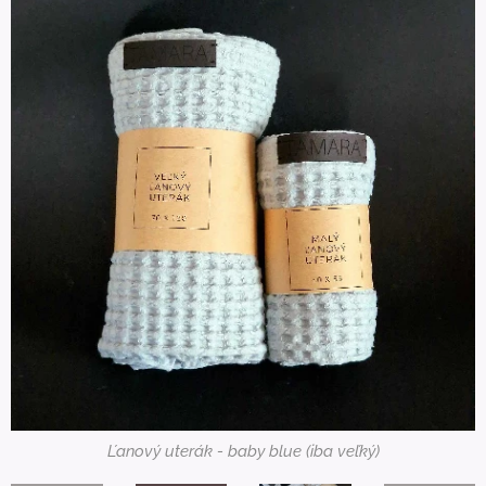
Ľanový uterák - baby blue (iba veľký)