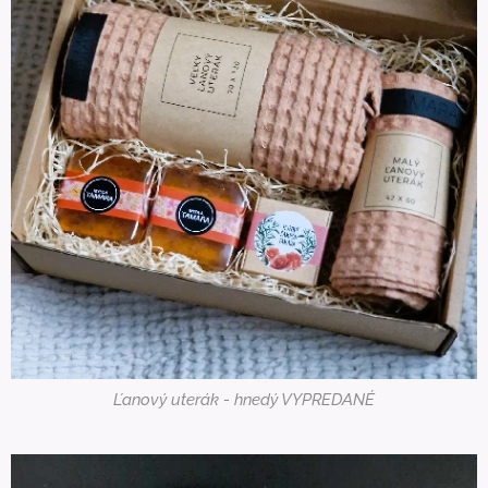
Ľanový uterák - hnedý VYPREDANÉ