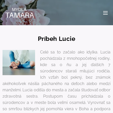
Príbeh Lucie
Celé sa to začalo ako idylka. Lucia
pochádzala z mnohopočetnej rodiny,
kde sa o ňu a jej ďalších 7
súrodencov starali milujúci rodičia.
Ich vzťah bol pekný, bez známok
akéhokoľvek násilia páchaného na deťoch alebo medzi
manželmi. Lucia odišla do mesta a začala študovať odbor
zdravotná sestra. Postupom času prichádzala o
súrodencov a v meste bola veľmi osamelá. Vyrovnať sa
so smrťou blízkych jej pomohla viera v Boha a podpora