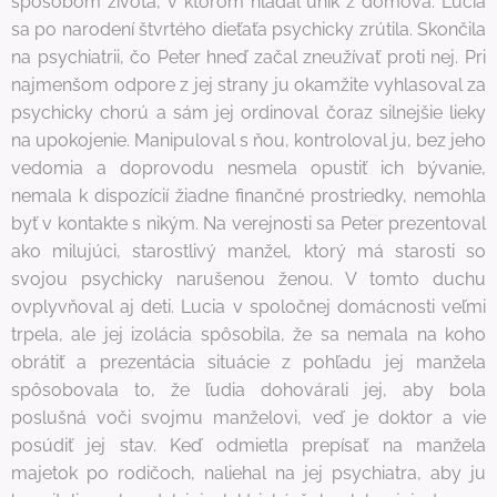
spôsobom života, v ktorom hľadal únik z domova. Lucia
sa po narodení štvrtého dieťaťa psychicky zrútila. Skončila
na psychiatrii, čo Peter hneď začal zneužívať proti nej. Pri
najmenšom odpore z jej strany ju okamžite vyhlasoval za
psychicky chorú a sám jej ordinoval čoraz silnejšie lieky
na upokojenie. Manipuloval s ňou, kontroloval ju, bez jeho
vedomia a doprovodu nesmela opustiť ich bývanie,
nemala k dispozícií žiadne finančné prostriedky, nemohla
byť v kontakte s nikým. Na verejnosti sa Peter prezentoval
ako milujúci, starostlivý manžel, ktorý má starosti so
svojou psychicky narušenou ženou. V tomto duchu
ovplyvňoval aj deti. Lucia v spoločnej domácnosti veľmi
trpela, ale jej izolácia spôsobila, že sa nemala na koho
obrátiť a prezentácia situácie z pohľadu jej manžela
spôsobovala to, že ľudia dohovárali jej, aby bola
poslušná voči svojmu manželovi, veď je doktor a vie
posúdiť jej stav. Keď odmietla prepísať na manžela
majetok po rodičoch, naliehal na jej psychiatra, aby ju