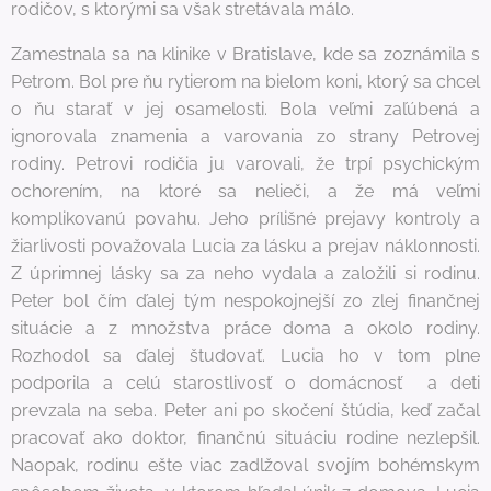
rodičov, s ktorými sa však stretávala málo.
Zamestnala sa na klinike v Bratislave, kde sa zoznámila s
Petrom. Bol pre ňu rytierom na bielom koni, ktorý sa chcel
o ňu starať v jej osamelosti. Bola veľmi zaľúbená a
ignorovala znamenia a varovania zo strany Petrovej
rodiny. Petrovi rodičia ju varovali, že trpí psychickým
ochorením, na ktoré sa nelieči, a že má veľmi
komplikovanú povahu. Jeho prílišné prejavy kontroly a
žiarlivosti považovala Lucia za lásku a prejav náklonnosti.
Z úprimnej lásky sa za neho vydala a založili si rodinu.
Peter bol čím ďalej tým nespokojnejší zo zlej finančnej
situácie a z množstva práce doma a okolo rodiny.
Rozhodol sa ďalej študovať. Lucia ho v tom plne
podporila a celú starostlivosť o domácnosť a deti
prevzala na seba. Peter ani po skočení štúdia, keď začal
pracovať ako doktor, finančnú situáciu rodine nezlepšil.
Naopak, rodinu ešte viac zadlžoval svojím bohémskym