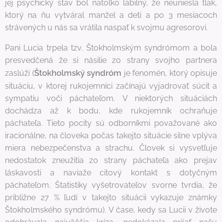
jej psychický stav bol natoľko labilný, že neuniesla tlak,
ktorý na ňu vytváral manžel a deti a po 3 mesiacoch
strávených u nás sa vrátila naspať k svojmu agresorovi.
Pani Lucia trpela tzv. Štokholmským syndrómom a bola
presvedčená že si násilie zo strany svojho partnera
Štokholmský syndróm
zaslúži (
je fenomén, ktorý opisuje
situáciu, v ktorej rukojemníci začínajú vyjadrovať súcit a
sympatiu voči páchateľom. V niektorých situáciách
dochádza až k bodu, kde rukojemník ochraňuje
páchateľa. Tieto pocity sú odborníkmi považované ako
iracionálne, na človeka počas takejto situácie silne vplýva
miera nebezpečenstva a strachu. Človek si vysvetľuje
nedostatok zneužitia zo strany páchateľa ako prejav
láskavosti a naviaže citový kontakt s dotyčným
páchateľom. Štatistiky vyšetrovateľov svorne tvrdia, že
približne 27 % ľudí v takejto situácii vykazuje známky
Štokholmského syndrómu). V čase, kedy sa Lucii v živote