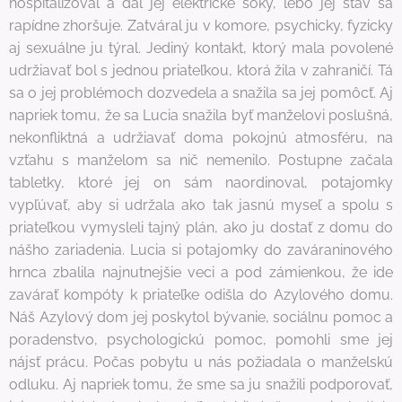
hospitalizoval a dal jej elektrické šoky, lebo jej stav sa
rapídne zhoršuje. Zatváral ju v komore, psychicky, fyzicky
aj sexuálne ju týral. Jediný kontakt, ktorý mala povolené
udržiavať bol s jednou priateľkou, ktorá žila v zahraničí. Tá
sa o jej problémoch dozvedela a snažila sa jej pomôcť. Aj
napriek tomu, že sa Lucia snažila byť manželovi poslušná,
nekonfliktná a udržiavať doma pokojnú atmosféru, na
vzťahu s manželom sa nič nemenilo. Postupne začala
tabletky, ktoré jej on sám naordinoval, potajomky
vypľúvať, aby si udržala ako tak jasnú myseľ a spolu s
priateľkou vymysleli tajný plán, ako ju dostať z domu do
nášho zariadenia. Lucia si potajomky do zaváraninového
hrnca zbalila najnutnejšie veci a pod zámienkou, že ide
zavárať kompóty k priateľke odišla do Azylového domu.
Náš Azylový dom jej poskytol bývanie, sociálnu pomoc a
poradenstvo, psychologickú pomoc, pomohli sme jej
nájsť prácu. Počas pobytu u nás požiadala o manželskú
odluku. Aj napriek tomu, že sme sa ju snažili podporovať,