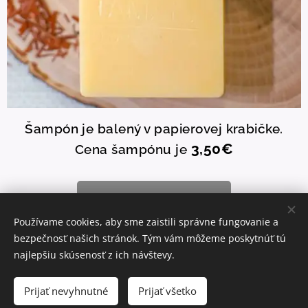
Šampón je balený v papierovej krabičke.
3,50€
Cena šampónu je
KúpiŤ Šampón
Používame cookies, aby sme zaistili správne fungovanie a
bezpečnosť našich stránok. Tým vám môžeme poskytnúť tú
najlepšiu skúsenosť z ich návštevy.
© 2026 Mydláreň TAMARA, registrovaný sociálny podnik
Prijať nevyhnutné
Prijať všetko
S láskavou podporou spoločnosti
Webnode
Cookies